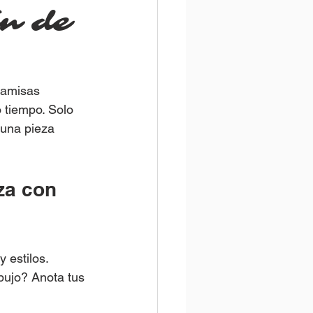
ón de
camisas 
 tiempo. Solo 
 una pieza 
za con 
 estilos. 
bujo? Anota tus 