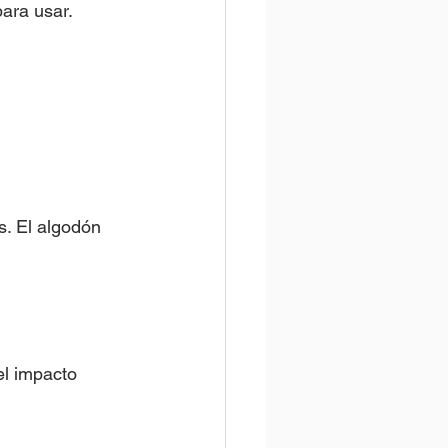
para usar.
. El algodón 
el impacto 