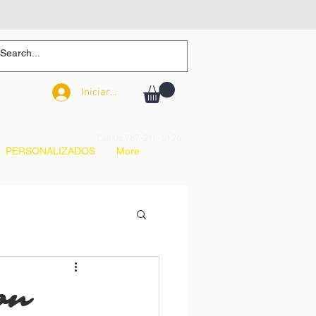
Iniciar sesión
Iniciar sesión
Call Us 787-210-0126
PERSONALIZADOS
More
on