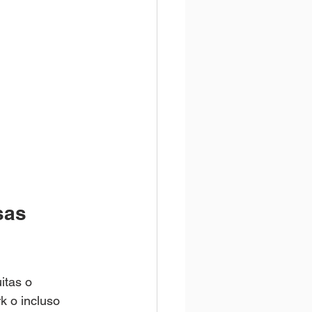
sas 
itas o 
 o incluso 