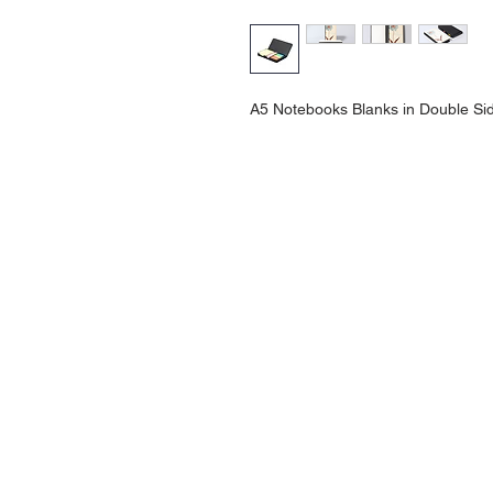
A5 Notebooks Blanks in Double Sid
Contact Us
Urb. Forest View Calle España I-7 Ba
00956
Tel: 787-210-0126
clgmediapr@gmail.com
Google Map Pin: