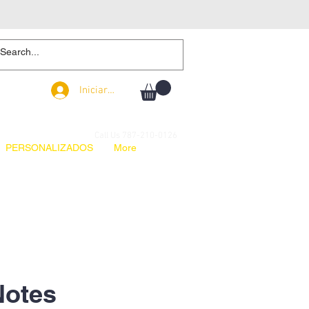
Iniciar sesión
Iniciar sesión
Call Us 787-210-0126
PERSONALIZADOS
More
Notes