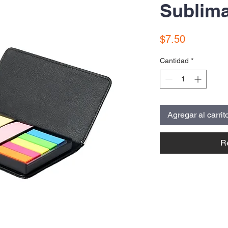
Sublima
Precio
$7.50
Cantidad
*
Agregar al carrit
R