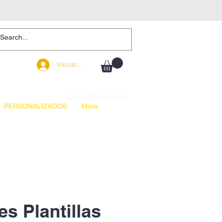
Iniciar sesión
Iniciar sesión
Call Us 787-210-0126
PERSONALIZADOS
More
es Plantillas