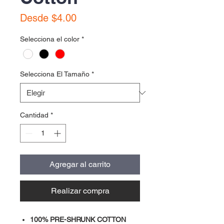
Precio
Desde
$4.00
de
Selecciona el color
*
oferta
Selecciona El Tamaño
*
Cantidad
*
Agregar al carrito
Realizar compra
100% PRE-SHRUNK COTTON