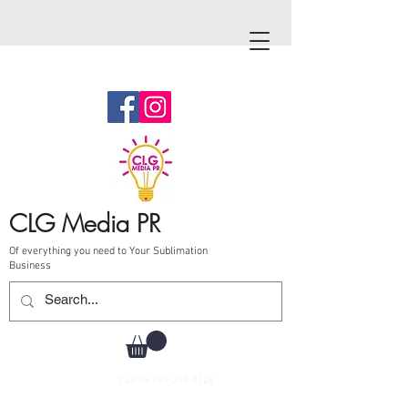
CLG Media PR
Of everything you need to Your Sublimation
Business
Call Us
787-210-0126