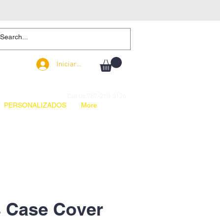
Iniciar sesión
Iniciar sesión
Call Us 787-210-0126
PERSONALIZADOS
More
 Case Cover