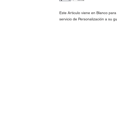
Este Articulo viene en Blanco par
servicio de Personalización a su gu
Contact Us
Urb. Forest View Calle España I-7 Ba
00956
Tel: 787-210-0126
clgmediapr@gmail.com
Google Map Pin: