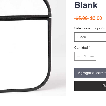
Blank
Precio
P
 $5.00 
$3.00
d
Selecciona tu opción
of
Elegir
Cantidad
*
Agregar al carrit
R