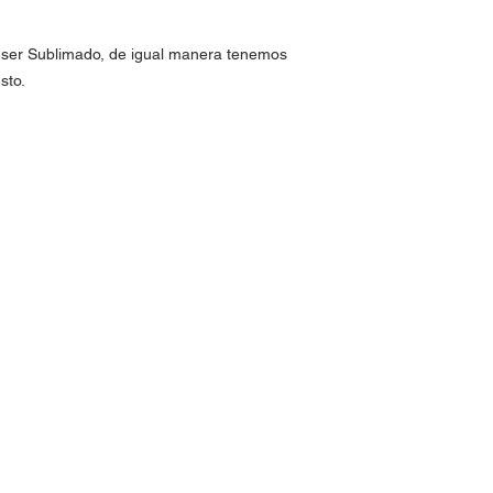
a ser Sublimado, de igual manera tenemos
sto.
yamón PR