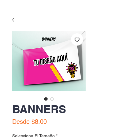
BANNERS
Precio
Desde
$8.00
de
oferta
Selecciona El Tamaño
*