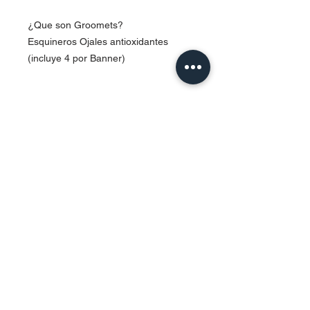
¿Que son Groomets?
Esquineros Ojales antioxidantes
(incluye 4 por Banner)
Contact Us
Urb. Forest View Calle España I-7
Bayamón PR
00956
Tel:
787-210-0126
clgmediapr@gmail.com
Google Map Pin:
https://goo.gl/maps/ccyrE1mVUpU2ZJZQ
A