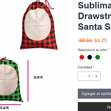
Sublima
Drawstr
Santa 
Precio
P
 $8.50 
$4.25
d
Selecciona el color
*
of
Cantidad
*
Agregar al carrit
R