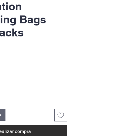
tion
ing Bags
Sacks
recio
e
erta
o
ealizar compra