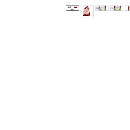
Contact Us
Urb. Forest View Calle España I-7 Ba
00956
Tel: 787-210-0126
clgmediapr@gmail.com
Google Map Pin: