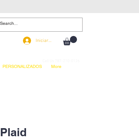
Iniciar sesión
Iniciar sesión
Call Us 787-210-0126
PERSONALIZADOS
More
 Plaid