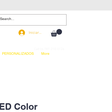
Iniciar sesión
Iniciar sesión
Call Us 787-210-0126
PERSONALIZADOS
More
ED Color