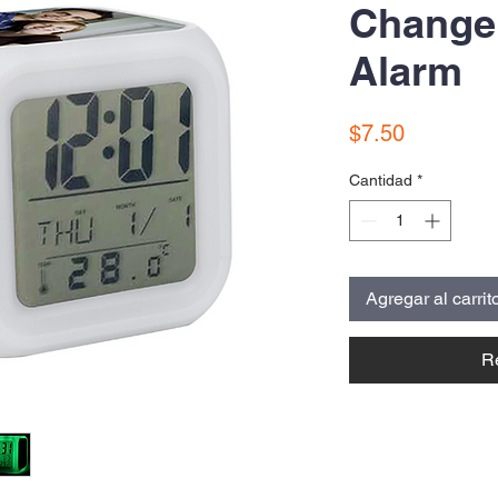
Change 
Alarm
Precio
$7.50
Cantidad
*
Agregar al carrit
R