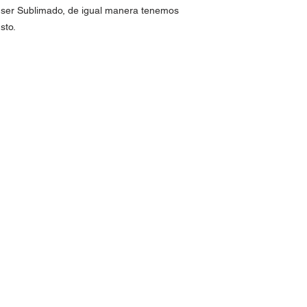
a ser Sublimado, de igual manera tenemos
sto.
yamón PR