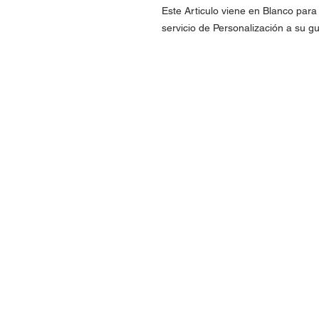
Este Articulo viene en Blanco par
servicio de Personalización a su gu
Contact Us
Urb. Forest View Calle España I-7 Ba
00956
Tel: 787-210-0126
clgmediapr@gmail.com
Google Map Pin: