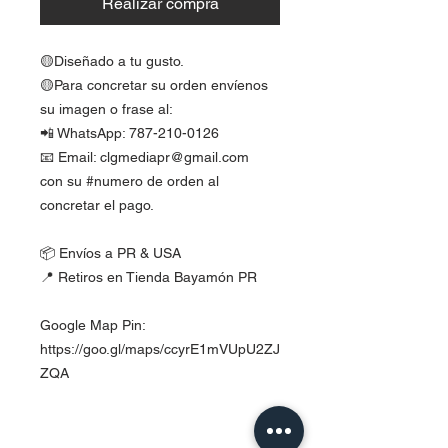
Realizar compra
🟡Diseñado a tu gusto.
🟡Para concretar su orden envíenos
su imagen o frase al:
📲 WhatsApp: 787-210-0126
📧 Email: clgmediapr@gmail.com
con su #numero de orden al
concretar el pago.
📦 Envíos a PR & USA
📍 Retiros en Tienda Bayamón PR
Google Map Pin:
https://goo.gl/maps/ccyrE1mVUpU2ZJ
ZQA