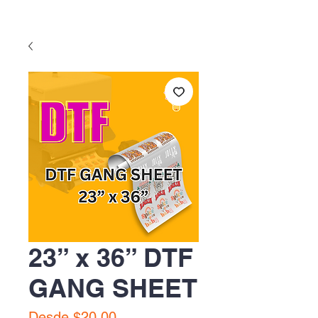
23” x 36” DTF
GANG SHEET
Precio
Desde
$20.00