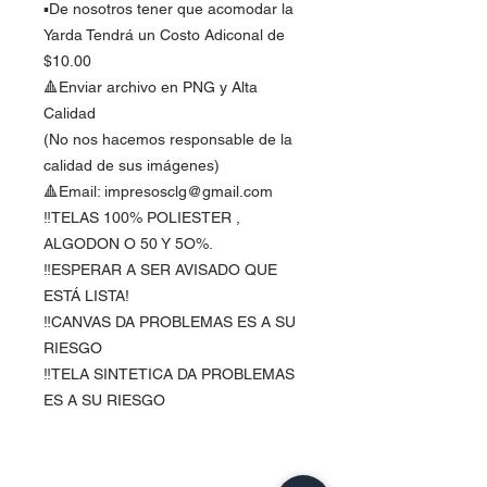
▪️De nosotros tener que acomodar la
Yarda Tendrá un Costo Adiconal de
$10.00
🔺Enviar archivo en PNG y Alta
Calidad
(No nos hacemos responsable de la
calidad de sus imágenes)
🔺Email: impresosclg@gmail.com
‼️TELAS 100% POLIESTER ,
ALGODON O 50 Y 5O%.
‼️ESPERAR A SER AVISADO QUE
ESTÁ LISTA!
‼️CANVAS DA PROBLEMAS ES A SU
RIESGO
‼️TELA SINTETICA DA PROBLEMAS
ES A SU RIESGO