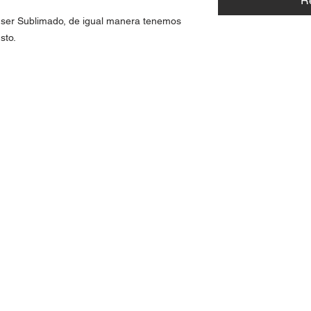
R
a ser Sublimado, de igual manera tenemos 
sto.
yamón PR