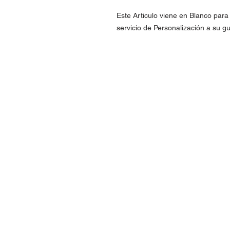
Este Articulo viene en Blanco par
servicio de Personalización a su gu
Contact Us
Urb. Forest View Calle España I-7 Ba
00956
Tel: 787-210-0126
clgmediapr@gmail.com
Google Map Pin: