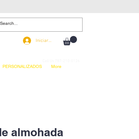
Iniciar sesión
Iniciar sesión
Call Us 787-210-0126
PERSONALIZADOS
More
de almohada