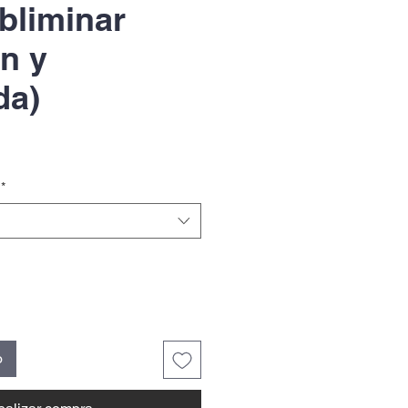
bliminar
n y
da)
*
o