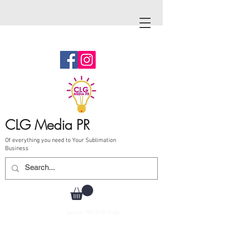
CLG Media PR
Of everything you need to Your Sublimation
Business
Call Us
787-210-0126