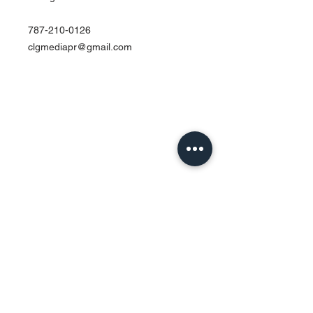
787-210-0126
clgmediapr@gmail.com
Contact Us
Urb. Forest View Calle España I-7
Bayamón PR
00956
Tel:
787-210-0126
clgmediapr@gmail.com
Google Map Pin:
https://goo.gl/maps/ccyrE1mVUpU2ZJZQ
A