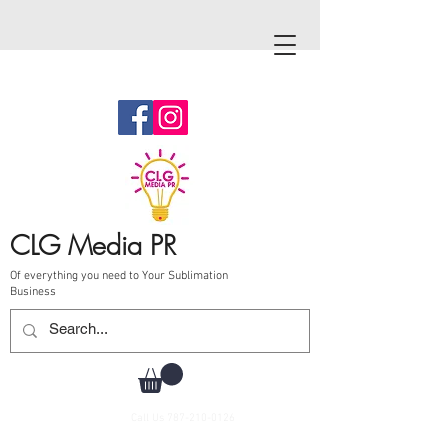
CLG Media PR
Of everything you need to Your Sublimation
Business
Call Us
787-210-0126