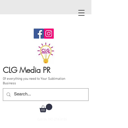
CLG Media PR
Of everything you need to Your Sublimation
Business
Call Us
787-210-0126