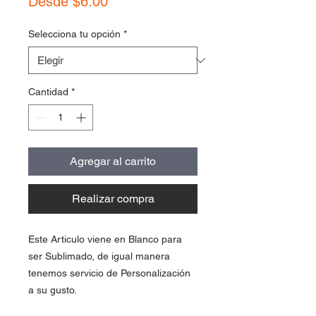
Precio
Desde
$6.00
de
oferta
Selecciona tu opción
*
Cantidad
*
Agregar al carrito
Realizar compra
Este Articulo viene en Blanco para
ser Sublimado, de igual manera
tenemos servicio de Personalización
a su gusto.