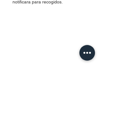
notificara para recogidos.
Contact Us
Urb. Forest View Calle España I-7
Bayamón PR
00956
Tel:
787-210-0126
clgmediapr@gmail.com
Google Map Pin:
https://goo.gl/maps/ccyrE1mVUpU2ZJZQ
A