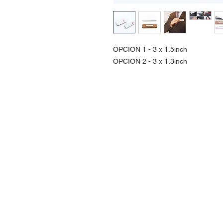
OPCION 1 - 3 x 1.5inch
OPCION 2 - 3 x 1.3inch
Contact Us
Urb. Forest View Calle España I-7 Ba
00956
Tel: 787-210-0126
clgmediapr@gmail.com
Google Map Pin: