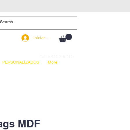
Iniciar sesión
Iniciar sesión
Call Us 787-210-0126
PERSONALIZADOS
More
ags MDF