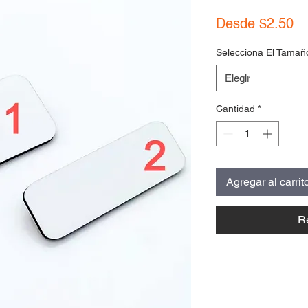
Pr
Desde
$2.50
de
Selecciona El Tamañ
of
Elegir
Cantidad
*
Agregar al carrit
R