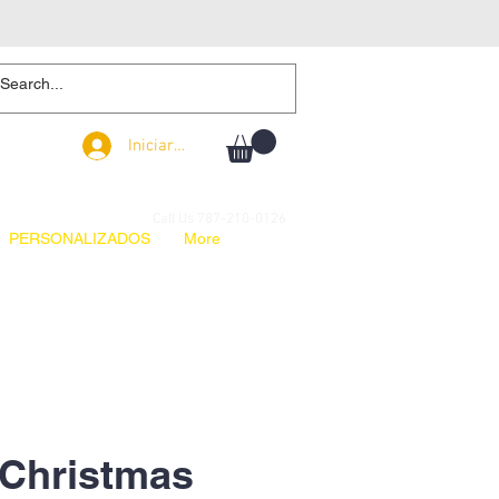
Iniciar sesión
Iniciar sesión
Call Us 787-210-0126
PERSONALIZADOS
More
Christmas