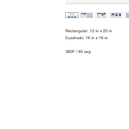
Rectangular: 12 in x 20 in
Cuadrado: 16 in x 16 in
380F / 60 seg
Contact Us
Urb. Forest View Calle España I-7 Ba
00956
Tel: 787-210-0126
clgmediapr@gmail.com
Google Map Pin: