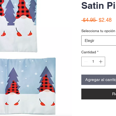
Satin P
Precio
P
 $4.95 
$2.48
d
Selecciona tu opción
of
Elegir
Cantidad
*
Agregar al carrit
R