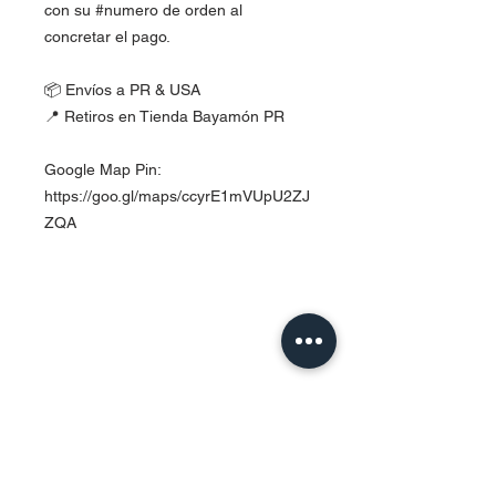
con su #numero de orden al
concretar el pago.
📦 Envíos a PR & USA
📍 Retiros en Tienda Bayamón PR
Google Map Pin:
https://goo.gl/maps/ccyrE1mVUpU2ZJ
ZQA
Contact Us
Urb. Forest View Calle España I-7
Bayamón PR
00956
Tel:
787-210-0126