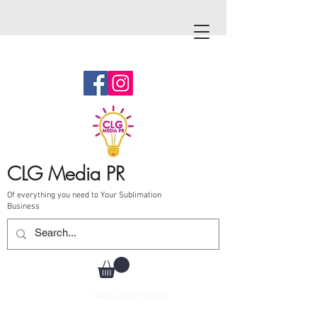
CLG Media PR
Of everything you need to Your Sublimation
Business
Call Us
787-210-0126