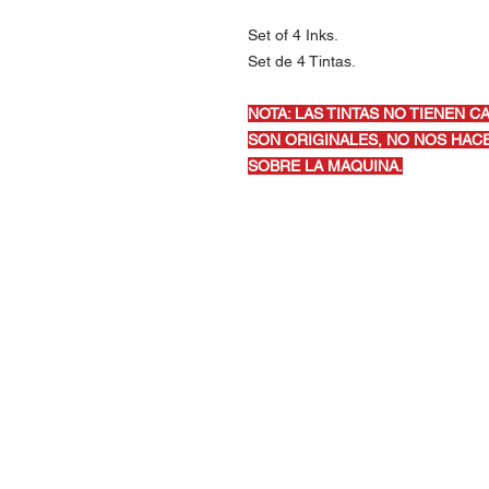
Set of 4 Inks.
Set de 4 Tintas.
NOTA: LAS TINTAS NO TIENEN C
SON ORIGINALES, NO NOS HA
SOBRE LA MAQUINA.
Contact Us
Urb. Forest View Calle España I-7 Ba
00956
Tel: 787-210-0126
clgmediapr@gmail.com
Google Map Pin: