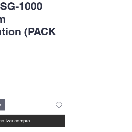
 SG-1000
m
tion (PACK
o
ealizar compra