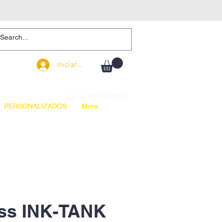
Iniciar sesión
Iniciar sesión
Call Us 787-210-0126
PERSONALIZADOS
More
ss INK-TANK