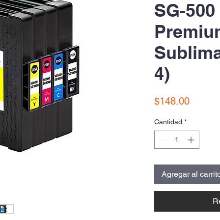
SG-500
Premiu
Sublima
4)
Precio
$148.00
Cantidad
*
Agregar al carrit
R