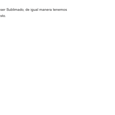
a ser Sublimado, de igual manera tenemos
sto.
yamón PR