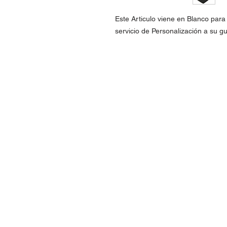
Este Articulo viene en Blanco par
servicio de Personalización a su gu
Contact Us
Urb. Forest View Calle España I-7 Ba
00956
Tel: 787-210-0126
clgmediapr@gmail.com
Google Map Pin: