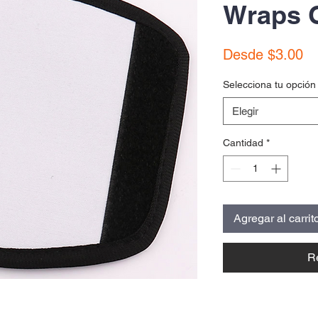
Wraps G
Pr
Desde
$3.00
de
Selecciona tu opción
of
Elegir
Cantidad
*
Agregar al carrit
R