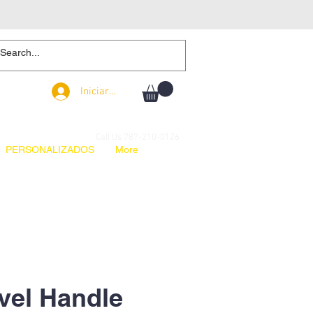
Iniciar sesión
Iniciar sesión
Call Us 787-210-0126
PERSONALIZADOS
More
avel Handle