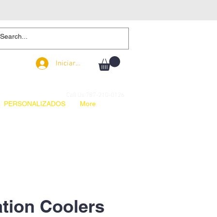
Iniciar sesión
Iniciar sesión
Call Us 787-210-0126
PERSONALIZADOS
More
tion Coolers