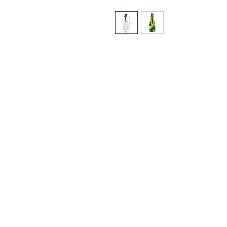
Contact Us
Urb. Forest View Calle España I-7 Ba
00956
Tel: 787-210-0126
clgmediapr@gmail.com
Google Map Pin: