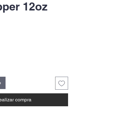
pper 12oz
o
ealizar compra