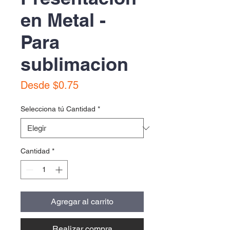
en Metal -
Para
sublimacion
Precio
Desde
$0.75
de
oferta
Selecciona tú Cantidad
*
Cantidad
*
Agregar al carrito
Realizar compra