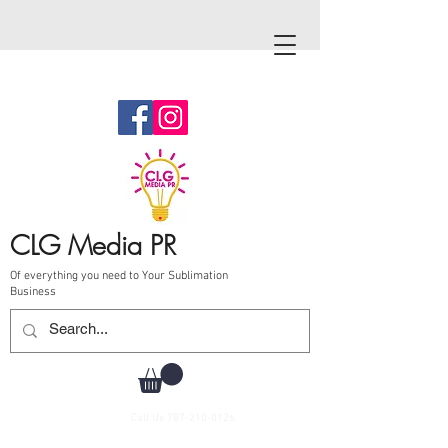
CLG Media PR
Of everything you need to Your Sublimation
Business
Call Us
787-210-0126