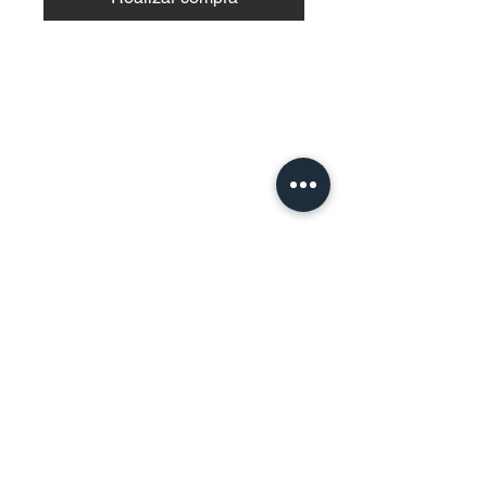
Contact Us
Urb. Forest View Calle España I-7
Bayamón PR
00956
Tel:
787-210-0126
clgmediapr@gmail.com
Google Map Pin:
https://goo.gl/maps/ccyrE1mVUpU2ZJZQ
A